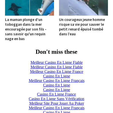
La maman plonge d’un
Un courageux jeune homme
toboggan dans la mer
risque sa vie pour sauver le
encouragée par son fils -
petit renard épuisé tombé
sans savoir qu'un requin
dans l’eau
nage en bas
Don't miss these
Meilleur Casino En Ligne Fiable
Meilleur Casino En Ligne Fiable
Meilleur Casino En Ligne France
Casino En Ligne
Meilleur Casino En Ligne Français
Casino En Ligne
Casino En Ligne
Casino En Ligne France
Casino En Ligne Sans Vérification
Meilleur Site Pour Jouer Au Poker
Meilleur Casino En Ligne Français
Casino En Ligne