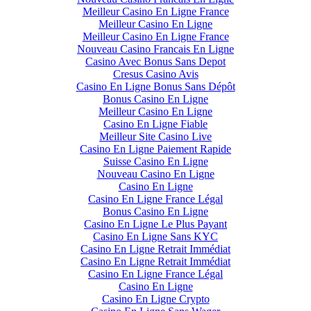
Meilleur Casino En Ligne France
Meilleur Casino En Ligne
Meilleur Casino En Ligne France
Nouveau Casino Francais En Ligne
Casino Avec Bonus Sans Depot
Cresus Casino Avis
Casino En Ligne Bonus Sans Dépôt
Bonus Casino En Ligne
Meilleur Casino En Ligne
Casino En Ligne Fiable
Meilleur Site Casino Live
Casino En Ligne Paiement Rapide
Suisse Casino En Ligne
Nouveau Casino En Ligne
Casino En Ligne
Casino En Ligne France Légal
Bonus Casino En Ligne
Casino En Ligne Le Plus Payant
Casino En Ligne Sans KYC
Casino En Ligne Retrait Immédiat
Casino En Ligne Retrait Immédiat
Casino En Ligne France Légal
Casino En Ligne
Casino En Ligne Crypto