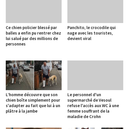
Ce chien policier blessé par
Panchito, le crocodile qui
balles a enfin pu rentrer chez
nage avec les touristes,
lui salué par des millions de
devient viral
personnes
L’homme découvre que son
Le personnel d'un
chien boîte simplement pour
supermarché de Vesoul
s'adapter au fait que lui à un
refuse l'accès aux WC à une
plâtre à la jambe
femme souffrant de la
maladie de Crohn