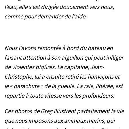
l’eau, elle s’est dirigée doucement vers nous,
comme pour demander de l’aide.
Nous l’avons remontée à bord du bateau en
faisant attention à son aiguillon qui peut infliger
de violentes piqûres. Le capitaine, Jean-
Christophe, lui a ensuite retiré les hameçons et
le « parachute » de la gueule. La raie, libérée, est
repartie à toute vitesse vers les profondeurs.
Ces photos de Greg illustrent parfaitement la vie
que nous imposons aux animaux marins, qui