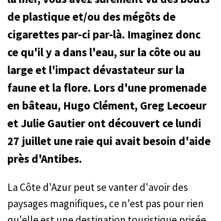
de plastique et/ou des mégôts de
cigarettes par-ci par-là. Imaginez donc
ce qu'il y a dans l'eau, sur la côte ou au
large et l'impact dévastateur sur la
faune et la flore. Lors d'une promenade
en bâteau, Hugo Clément, Greg Lecoeur
et Julie Gautier ont découvert ce lundi
27 juillet une raie qui avait besoin d'aide
près d'Antibes.
La Côte d'Azur peut se vanter d'avoir des
paysages magnifiques, ce n'est pas pour rien
qu'elle est une destination touristique prisée.