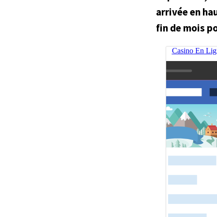
arrivée en hau
fin de mois po