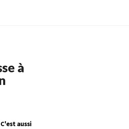
igne
Meilleur Casino En Ligne
se à
n
C'est aussi