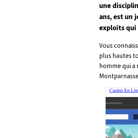
une discipli
ans, est un 
exploits qui
Vous connaissi
plus hautes to
homme qui a ré
Montparnasse 