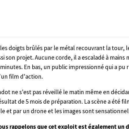
les doigts brûlés par le métal recouvrant la tour, l
i son projet. Aucune corde, il a escaladé à mains 
minutes. En bas, un public impressionné qui a pu 
un film d'action.
ndot ne s'est pas réveillé le matin même en décida
résultat de 5 mois de préparation. La scène a été f
le et par un drone et les images sont sensationnel
us rappelons que cet exploit est également un dé