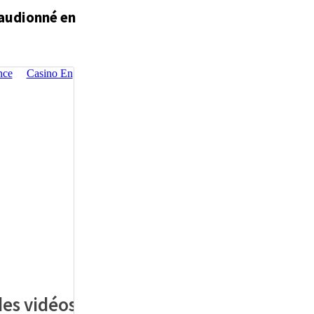
a audionné en