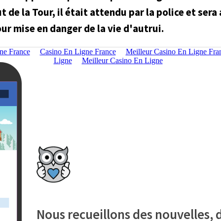
t de la Tour, il était attendu par la police et ser
ur mise en danger de la vie d'autrui.