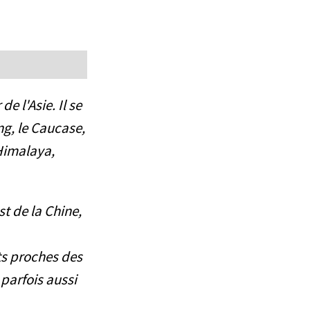
e l'Asie. Il se
ng, le Caucase,
'Himalaya,
st de la Chine,
êts proches des
 parfois aussi