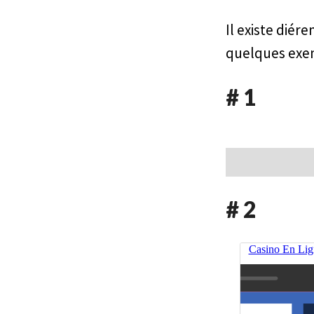
Il existe diffé
quelques exe
# 1
# 2