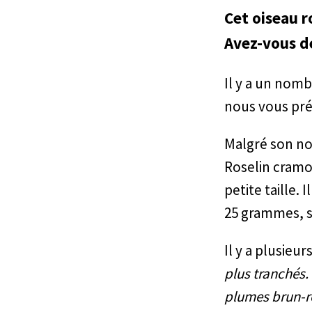
Cet oiseau r
Avez-vous dé
Il y a un nomb
nous vous pré
Malgré son nom
Roselin cramoi
petite taille.
25 grammes, 
Il y a plusieu
plus tranchés.
plumes brun-ro