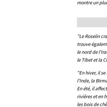
montre un plum
"Le Roselin cra
trouve égaleme
le nord de l'Ir
le Tibet et la C
"En hiver, il s
l'Inde, la Birm
En été, il affe
rivières et en 
les bois de chê