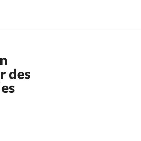
igne
Meilleur Casino En Ligne
in
ar des
les