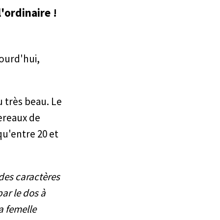
'ordinaire !
jourd'hui,
u très beau. Le
sereaux de
qu'entre 20 et
 des caractères
par le dos à
a femelle