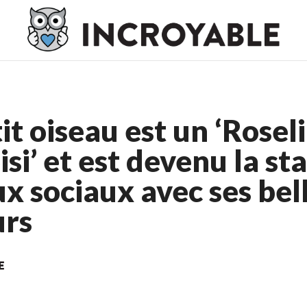
o En Ligne France
Meilleur Casino En Ligne France
Casino En L
it oiseau est un ‘Rosel
si’ et est devenu la st
x sociaux avec ses bel
urs