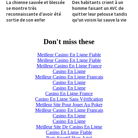
La chienne sauvée et blessée
Des habitants crient à un
se montre très
homme faisant un AVC de
reconnaissante d’avoir été
quitter leur pelouse tandis
sortie de son enfer
qu'un voisin lui sauve la vie
Don't miss these
Meilleur Casino En Ligne Fiable
Meilleur Casino En Ligne Fiable
Meilleur Casino En Ligne France
Casino En Ligne
Meilleur Casino En Ligne Français
Casino En Ligne
Casino En Ligne
Casino En Ligne France
Casino En Ligne Sans Vérification
Meilleur Site Pour Jouer Au Poker
Meilleur Casino En Ligne Français
Casino En Ligne
Casino En Ligne
Meilleur Site De Casino En Ligne
Casino En Ligne Fiable
Paris Sportif Hors Arjel