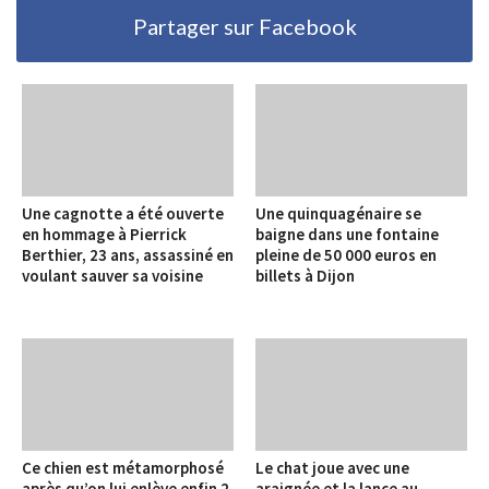
Partager sur Facebook
Une cagnotte a été ouverte
Une quinquagénaire se
en hommage à Pierrick
baigne dans une fontaine
Berthier, 23 ans, assassiné en
pleine de 50 000 euros en
voulant sauver sa voisine
billets à Dijon
Ce chien est métamorphosé
Le chat joue avec une
après qu’on lui enlève enfin 2
araignée et la lance au