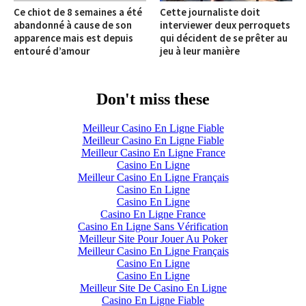
Ce chiot de 8 semaines a été
Cette journaliste doit
abandonné à cause de son
interviewer deux perroquets
apparence mais est depuis
qui décident de se prêter au
entouré d’amour
jeu à leur manière
Don't miss these
Meilleur Casino En Ligne Fiable
Meilleur Casino En Ligne Fiable
Meilleur Casino En Ligne France
Casino En Ligne
Meilleur Casino En Ligne Français
Casino En Ligne
Casino En Ligne
Casino En Ligne France
Casino En Ligne Sans Vérification
Meilleur Site Pour Jouer Au Poker
Meilleur Casino En Ligne Français
Casino En Ligne
Casino En Ligne
Meilleur Site De Casino En Ligne
Casino En Ligne Fiable