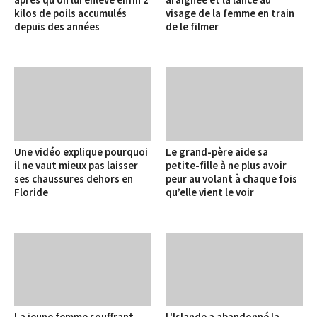
kilos de poils accumulés
visage de la femme en train
depuis des années
de le filmer
Une vidéo explique pourquoi
Le grand-père aide sa
il ne vaut mieux pas laisser
petite-fille à ne plus avoir
ses chaussures dehors en
peur au volant à chaque fois
Floride
qu’elle vient le voir
La jeune femme souffrant
L'Islande a abandonné la