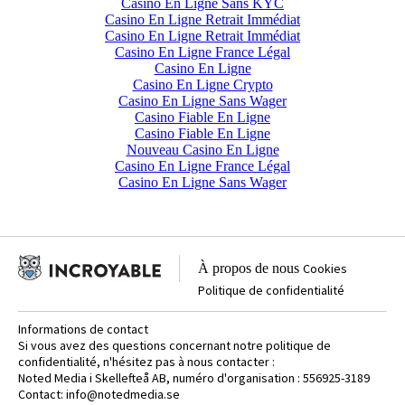
Casino En Ligne Sans KYC
Casino En Ligne Retrait Immédiat
Casino En Ligne Retrait Immédiat
Casino En Ligne France Légal
Casino En Ligne
Casino En Ligne Crypto
Casino En Ligne Sans Wager
Casino Fiable En Ligne
Casino Fiable En Ligne
Nouveau Casino En Ligne
Casino En Ligne France Légal
Casino En Ligne Sans Wager
À propos de nous
Cookies
Politique de confidentialité
Informations de contact
Si vous avez des questions concernant notre politique de
confidentialité, n'hésitez pas à nous contacter :
Noted Media i Skellefteå AB, numéro d'organisation : 556925-3189
Contact:
info@notedmedia.se