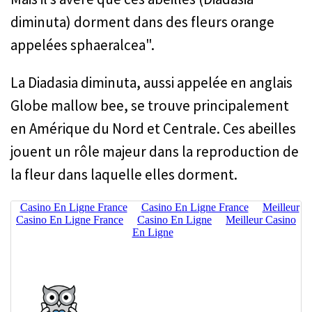
diminuta) dorment dans des fleurs orange
appelées sphaeralcea".
La Diadasia diminuta, aussi appelée en anglais
Globe mallow bee, se trouve principalement
en Amérique du Nord et Centrale. Ces abeilles
jouent un rôle majeur dans la reproduction de
la fleur dans laquelle elles dorment.