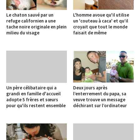
Le chaton sauvé par un
L'homme avoue qu'il utilise
refuge californien a une
un 'couteau à caca' et qu’il
tache noire originale en plein
croyait que tout le monde
milieu du visage
faisait de même
Un père célibataire qui a
Deux jours après
grandi en famille d'accueil
l’enterrement du papa, sa
adopte 5 frères et sœurs
veuve trouve un message
pour qu'ils restent ensemble
déchirant sur l’ordinateur