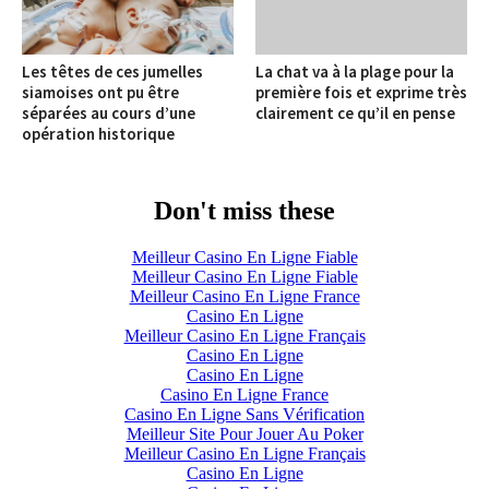
Les têtes de ces jumelles
La chat va à la plage pour la
siamoises ont pu être
première fois et exprime très
séparées au cours d’une
clairement ce qu’il en pense
opération historique
Don't miss these
Meilleur Casino En Ligne Fiable
Meilleur Casino En Ligne Fiable
Meilleur Casino En Ligne France
Casino En Ligne
Meilleur Casino En Ligne Français
Casino En Ligne
Casino En Ligne
Casino En Ligne France
Casino En Ligne Sans Vérification
Meilleur Site Pour Jouer Au Poker
Meilleur Casino En Ligne Français
Casino En Ligne