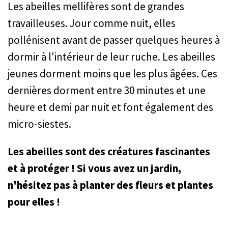
Les abeilles mellifères sont de grandes
travailleuses. Jour comme nuit, elles
pollénisent avant de passer quelques heures à
dormir à l'intérieur de leur ruche. Les abeilles
jeunes dorment moins que les plus âgées. Ces
dernières dorment entre 30 minutes et une
heure et demi par nuit et font également des
micro-siestes.
Les abeilles sont des créatures fascinantes
et à protéger ! Si vous avez un jardin,
n'hésitez pas à planter des fleurs et plantes
pour elles !