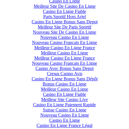
Casino En Ligne
Meilleur Site De Casino En Ligne
Casino En Ligne Fiable
Paris Sportif Hors Arjel
Casino En Ligne Bonus Sans Depot
Meilleur Site De Paris Sportif
Nouveau Site De Casino En Ligne
Nouveau Casino En Ligne
Nouveau Casino Francais En Ligne
Meilleur Casino En Ligne France
Meilleur Casino En Ligne
Meilleur Casino En Ligne France
Nouveau Casino Francais En Ligne
Casino Avec Bonus Sans Depot
Cresus Casino Avis
Casino En Ligne Bonus Sans Dépôt
Bonus Casino En Ligne
Meilleur Casino En Ligne
Casino En Ligne Fiable
Meilleur Site Casino Live
Casino En Ligne Paiement Rapide
Suisse Casino En Ligne
Nouveau Casino En Ligne
Casino En Ligne
Casino En Ligne France Légal