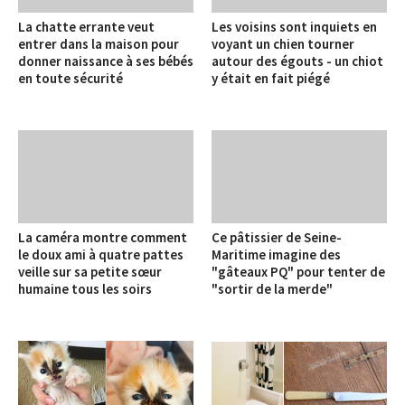
La chatte errante veut
Les voisins sont inquiets en
entrer dans la maison pour
voyant un chien tourner
donner naissance à ses bébés
autour des égouts - un chiot
en toute sécurité
y était en fait piégé
La caméra montre comment
Ce pâtissier de Seine-
le doux ami à quatre pattes
Maritime imagine des
veille sur sa petite sœur
"gâteaux PQ" pour tenter de
humaine tous les soirs
"sortir de la merde"