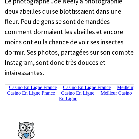
Le photographe Joe Neely a photographié
deux abeilles qui se blottissaient dans une
fleur. Peu de gens se sont demandées
comment dormaient les abeilles et encore
moins ont eu la chance de voir ses insectes
dormir. Ses photos, partagées sur son compte
Instagram, sont donc très douces et
intéressantes.