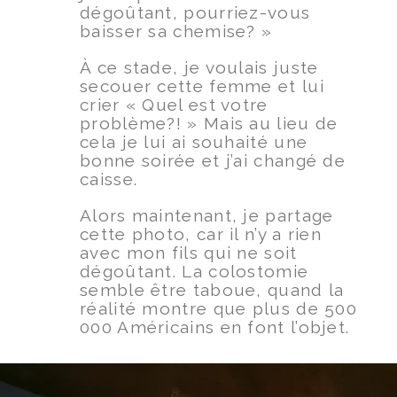
dégoûtant, pourriez-vous
baisser sa chemise? »
À ce stade, je voulais juste
secouer cette femme et lui
crier « Quel est votre
problème?! » Mais au lieu de
cela je lui ai souhaité une
bonne soirée et j’ai changé de
caisse.
Alors maintenant, je partage
cette photo, car il n’y a rien
avec mon fils qui ne soit
dégoûtant. La colostomie
semble être taboue, quand la
réalité montre que plus de 500
000 Américains en font l’objet.