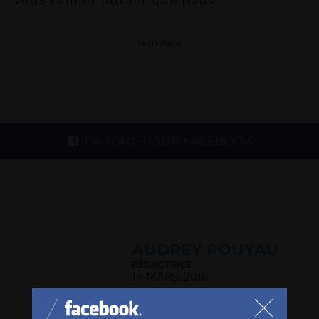
vous l’aimez autant que nous!
TASTEMADE
PARTAGER SUR FACEBOOK
AUDREY POUYAU
RÉDACTRICE
14 MARS, 2016