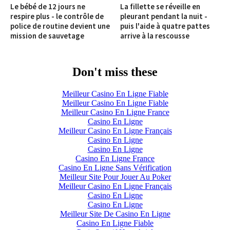
Le bébé de 12 jours ne
La fillette se réveille en
respire plus - le contrôle de
pleurant pendant la nuit -
police de routine devient une
puis l'aide à quatre pattes
mission de sauvetage
arrive à la rescousse
Don't miss these
Meilleur Casino En Ligne Fiable
Meilleur Casino En Ligne Fiable
Meilleur Casino En Ligne France
Casino En Ligne
Meilleur Casino En Ligne Français
Casino En Ligne
Casino En Ligne
Casino En Ligne France
Casino En Ligne Sans Vérification
Meilleur Site Pour Jouer Au Poker
Meilleur Casino En Ligne Français
Casino En Ligne
Casino En Ligne
Meilleur Site De Casino En Ligne
Casino En Ligne Fiable