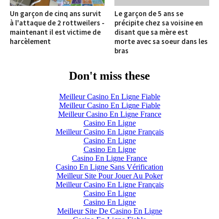
Un garçon de cinq ans survit
Le garçon de 5 ans se
à l'attaque de 2 rottweilers -
précipite chez sa voisine en
maintenant il est victime de
disant que sa mère est
harcèlement
morte avec sa soeur dans les
bras
Don't miss these
Meilleur Casino En Ligne Fiable
Meilleur Casino En Ligne Fiable
Meilleur Casino En Ligne France
Casino En Ligne
Meilleur Casino En Ligne Français
Casino En Ligne
Casino En Ligne
Casino En Ligne France
Casino En Ligne Sans Vérification
Meilleur Site Pour Jouer Au Poker
Meilleur Casino En Ligne Français
Casino En Ligne
Casino En Ligne
Meilleur Site De Casino En Ligne