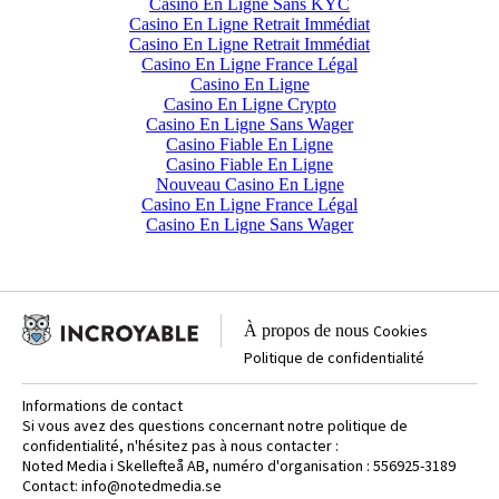
Casino En Ligne Sans KYC
Casino En Ligne Retrait Immédiat
Casino En Ligne Retrait Immédiat
Casino En Ligne France Légal
Casino En Ligne
Casino En Ligne Crypto
Casino En Ligne Sans Wager
Casino Fiable En Ligne
Casino Fiable En Ligne
Nouveau Casino En Ligne
Casino En Ligne France Légal
Casino En Ligne Sans Wager
À propos de nous
Cookies
Politique de confidentialité
Informations de contact
Si vous avez des questions concernant notre politique de
confidentialité, n'hésitez pas à nous contacter :
Noted Media i Skellefteå AB, numéro d'organisation : 556925-3189
Contact:
info@notedmedia.se