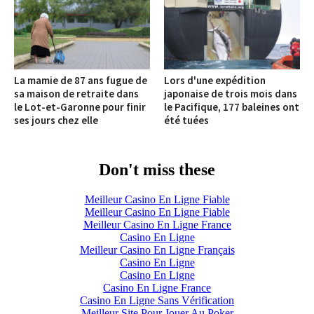
La mamie de 87 ans fugue de
Lors d'une expédition
sa maison de retraite dans
japonaise de trois mois dans
le Lot-et-Garonne pour finir
le Pacifique, 177 baleines ont
ses jours chez elle
été tuées
Don't miss these
Meilleur Casino En Ligne Fiable
Meilleur Casino En Ligne Fiable
Meilleur Casino En Ligne France
Casino En Ligne
Meilleur Casino En Ligne Français
Casino En Ligne
Casino En Ligne
Casino En Ligne France
Casino En Ligne Sans Vérification
Meilleur Site Pour Jouer Au Poker