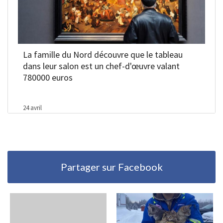
Partager sur Facebook