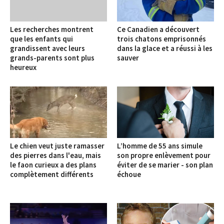
Les recherches montrent
Ce Canadien a découvert
que les enfants qui
trois chatons emprisonnés
grandissent avec leurs
dans la glace et a réussi à les
grands-parents sont plus
sauver
heureux
Le chien veut juste ramasser
L’homme de 55 ans simule
des pierres dans l'eau, mais
son propre enlèvement pour
le faon curieux a des plans
éviter de se marier - son plan
complètement différents
échoue