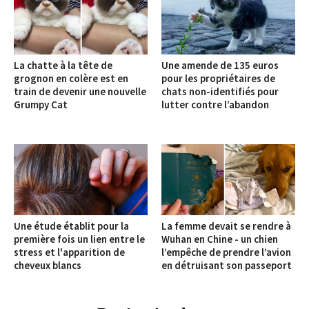
La chatte à la tête de
Une amende de 135 euros
grognon en colère est en
pour les propriétaires de
train de devenir une nouvelle
chats non-identifiés pour
Grumpy Cat
lutter contre l’abandon
Une étude établit pour la
La femme devait se rendre à
première fois un lien entre le
Wuhan en Chine - un chien
stress et l'apparition de
l’empêche de prendre l’avion
cheveux blancs
en détruisant son passeport