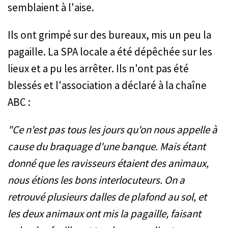
semblaient à l'aise.
Ils ont grimpé sur des bureaux, mis un peu la
pagaille. La SPA locale a été dépêchée sur les
lieux et a pu les arrêter. Ils n'ont pas été
blessés et l'association a déclaré à la chaîne
ABC :
"Ce n'est pas tous les jours qu'on nous appelle à
cause du braquage d'une banque. Mais étant
donné que les ravisseurs étaient des animaux,
nous étions les bons interlocuteurs. On a
retrouvé plusieurs dalles de plafond au sol, et
les deux animaux ont mis la pagaille, faisant