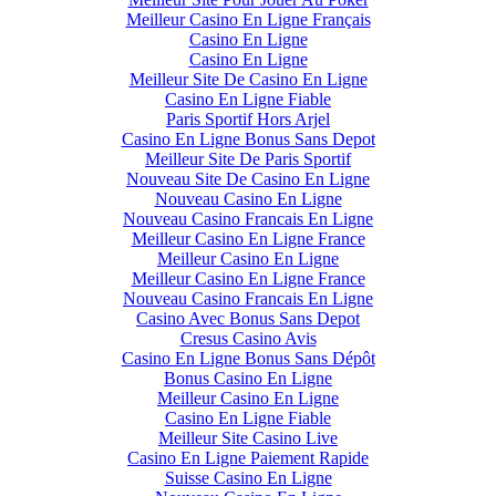
Meilleur Casino En Ligne Français
Casino En Ligne
Casino En Ligne
Meilleur Site De Casino En Ligne
Casino En Ligne Fiable
Paris Sportif Hors Arjel
Casino En Ligne Bonus Sans Depot
Meilleur Site De Paris Sportif
Nouveau Site De Casino En Ligne
Nouveau Casino En Ligne
Nouveau Casino Francais En Ligne
Meilleur Casino En Ligne France
Meilleur Casino En Ligne
Meilleur Casino En Ligne France
Nouveau Casino Francais En Ligne
Casino Avec Bonus Sans Depot
Cresus Casino Avis
Casino En Ligne Bonus Sans Dépôt
Bonus Casino En Ligne
Meilleur Casino En Ligne
Casino En Ligne Fiable
Meilleur Site Casino Live
Casino En Ligne Paiement Rapide
Suisse Casino En Ligne