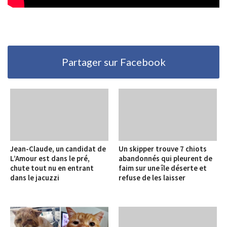
Partager sur Facebook
Jean-Claude, un candidat de
Un skipper trouve 7 chiots
L’Amour est dans le pré,
abandonnés qui pleurent de
chute tout nu en entrant
faim sur une île déserte et
dans le jacuzzi
refuse de les laisser