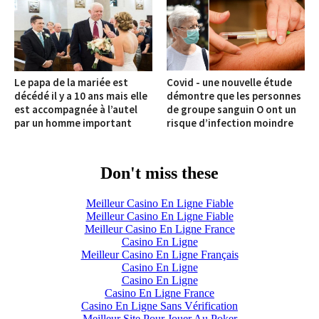
Le papa de la mariée est
Covid - une nouvelle étude
décédé il y a 10 ans mais elle
démontre que les personnes
est accompagnée à l’autel
de groupe sanguin O ont un
par un homme important
risque d’infection moindre
Don't miss these
Meilleur Casino En Ligne Fiable
Meilleur Casino En Ligne Fiable
Meilleur Casino En Ligne France
Casino En Ligne
Meilleur Casino En Ligne Français
Casino En Ligne
Casino En Ligne
Casino En Ligne France
Casino En Ligne Sans Vérification
Meilleur Site Pour Jouer Au Poker