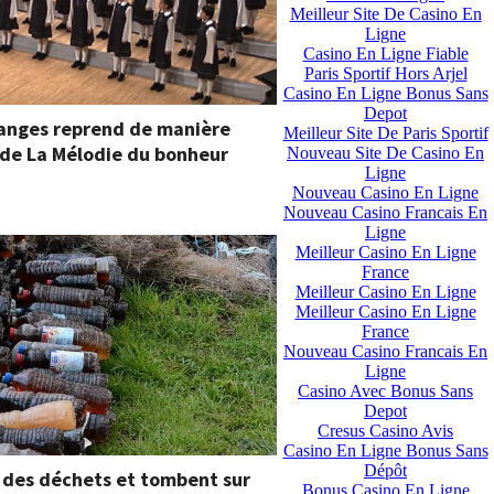
Meilleur Site De Casino En
Ligne
Casino En Ligne Fiable
Paris Sportif Hors Arjel
Casino En Ligne Bonus Sans
Depot
’anges reprend de manière
Meilleur Site De Paris Sportif
 de La Mélodie du bonheur
Nouveau Site De Casino En
Ligne
Nouveau Casino En Ligne
Nouveau Casino Francais En
Ligne
Meilleur Casino En Ligne
France
Meilleur Casino En Ligne
Meilleur Casino En Ligne
France
Nouveau Casino Francais En
Ligne
Casino Avec Bonus Sans
Depot
Cresus Casino Avis
Casino En Ligne Bonus Sans
Dépôt
 des déchets et tombent sur
Bonus Casino En Ligne