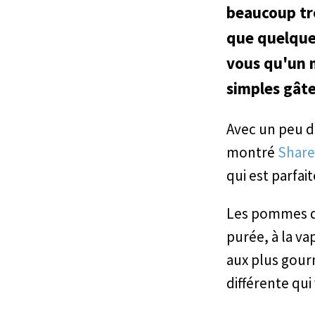
beaucoup tro
que quelques
vous qu'un m
simples gât
Avec un peu d
montré
Share
qui est parfa
Les pommes de 
purée, à la vap
aux plus gour
différente qui