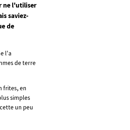
ne l'utiliser
is saviez-
ue de
e l'a
ommes de terre
 frites, en
 plus simples
cette un peu