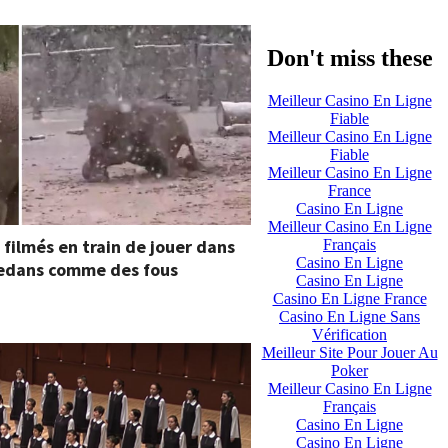
Don't miss these
Meilleur Casino En Ligne
Fiable
Meilleur Casino En Ligne
Fiable
Meilleur Casino En Ligne
France
Casino En Ligne
Meilleur Casino En Ligne
filmés en train de jouer dans
Français
Casino En Ligne
 dedans comme des fous
Casino En Ligne
Casino En Ligne France
Casino En Ligne Sans
Vérification
Meilleur Site Pour Jouer Au
Poker
Meilleur Casino En Ligne
Français
Casino En Ligne
Casino En Ligne