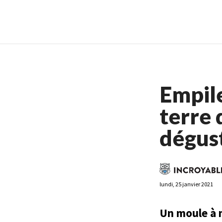
Casino En Ligne France
Casin
Empil
terre 
dégust
lundi, 25 janvier 2021
Un moule à 