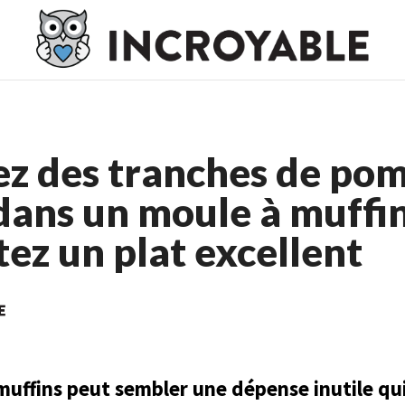
o En Ligne France
Meilleur Casino En Ligne France
Casino En L
ez des tranches de po
dans un moule à muffin
ez un plat excellent
muffins peut sembler une dépense inutile qu