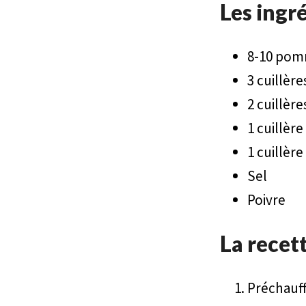
Les ingré
8-10 pom
3 cuillèr
2 cuillèr
1 cuillère
1 cuillèr
Sel
Poivre
La recett
Préchauff