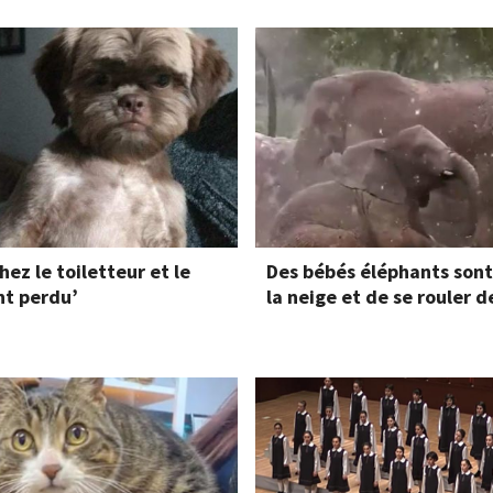
z le toiletteur et le
Des bébés éléphants sont 
nt perdu’
la neige et de se rouler