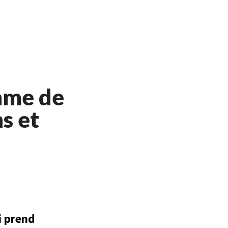
igne
Meilleur Casino En Ligne
mme de
s et
i prend