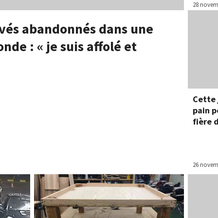
28 novem
uvés abandonnés dans une
nde : « je suis affolé et
Cette 
pain p
fière 
26 novem