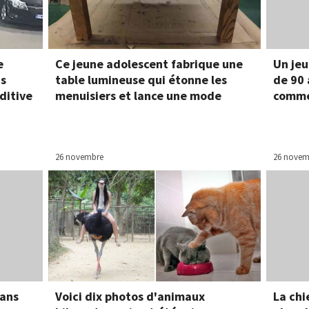
e
Ce jeune adolescent fabrique une
Un je
is
table lumineuse qui étonne les
de 90 
ditive
menuisiers et lance une mode
comme
26 novembre
26 novem
 ans
Voici dix photos d'animaux
La chi