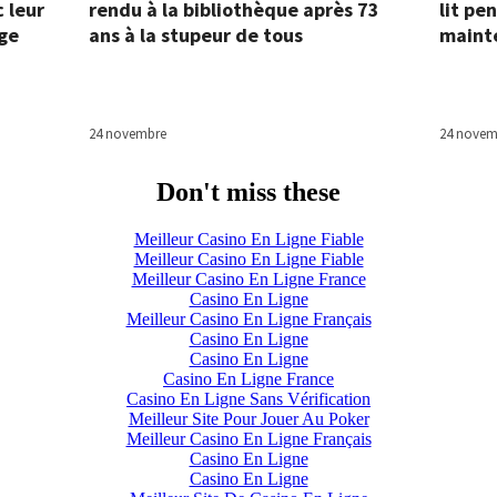
 leur
rendu à la bibliothèque après 73
lit pe
ge
ans à la stupeur de tous
maint
24 novembre
24 novem
Don't miss these
Meilleur Casino En Ligne Fiable
Meilleur Casino En Ligne Fiable
Meilleur Casino En Ligne France
Casino En Ligne
Meilleur Casino En Ligne Français
Casino En Ligne
Casino En Ligne
Casino En Ligne France
Casino En Ligne Sans Vérification
Meilleur Site Pour Jouer Au Poker
Meilleur Casino En Ligne Français
Casino En Ligne
Casino En Ligne