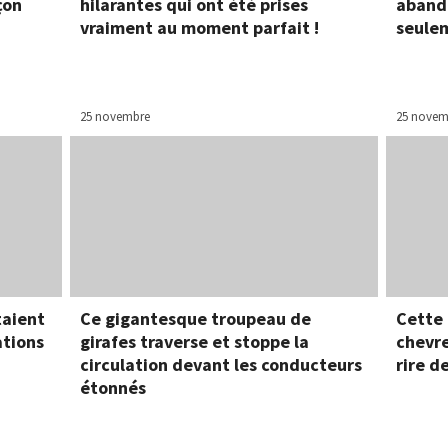
çon
hilarantes qui ont été prises
aband
vraiment au moment parfait !
seulem
25 novembre
25 novem
taient
Ce gigantesque troupeau de
Cette 
ations
girafes traverse et stoppe la
chevre
circulation devant les conducteurs
rire d
étonnés