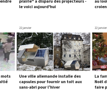
rendre
prairie" a disparu des projecteurs -
au loo
le voici aujourd'hui
croien
22 janvier
22 janvier
t mots
Une ville allemande installe des
La fam
itié
capsules pour fournir un toit aux
Noël d
sans-abri pour l’hiver
faire 