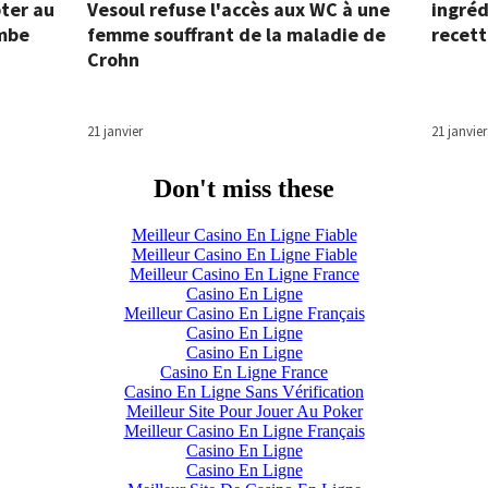
ter au
Vesoul refuse l'accès aux WC à une
ingréd
ambe
femme souffrant de la maladie de
recett
Crohn
21 janvier
21 janvier
Don't miss these
Meilleur Casino En Ligne Fiable
Meilleur Casino En Ligne Fiable
Meilleur Casino En Ligne France
Casino En Ligne
Meilleur Casino En Ligne Français
Casino En Ligne
Casino En Ligne
Casino En Ligne France
Casino En Ligne Sans Vérification
Meilleur Site Pour Jouer Au Poker
Meilleur Casino En Ligne Français
Casino En Ligne
Casino En Ligne