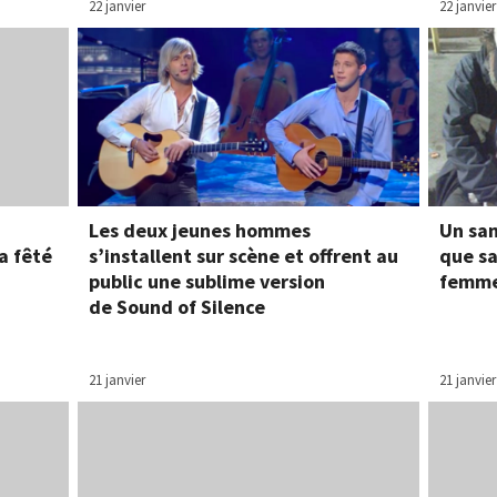
22 janvier
22 janvier
Les deux jeunes hommes
Un sa
a fêté
s’installent sur scène et offrent au
que sa
public une sublime version
femme
de Sound of Silence
21 janvier
21 janvier