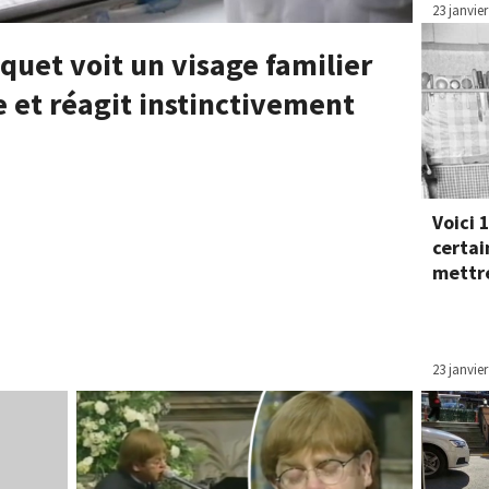
23 janvier
uet voit un visage familier
e et réagit instinctivement
Voici 
certai
mettre
23 janvier