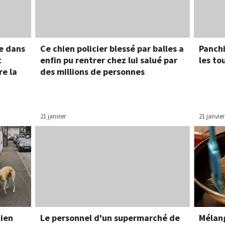
ge dans
Ce chien policier blessé par balles a
Panchi
t
enfin pu rentrer chez lui salué par
les to
re la
des millions de personnes
21 janvier
21 janvier
ien
Le personnel d'un supermarché de
Mélang