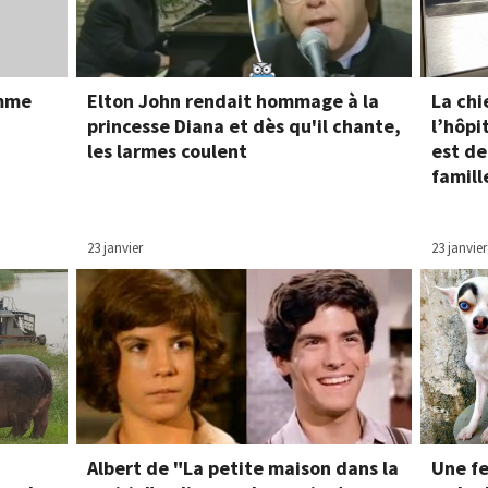
emme
Elton John rendait hommage à la
La chi
princesse Diana et dès qu'il chante,
l’hôpi
les larmes coulent
est de
famill
23 janvier
23 janvier
Albert de "La petite maison dans la
Une f