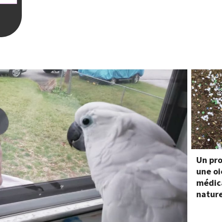
Un pr
une oi
médic
natur