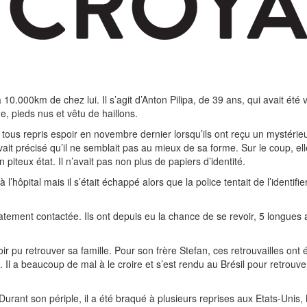
10.000km de chez lui. Il s’agit d’Anton Pilipa, de 39 ans, qui avait été
, pieds nus et vêtu de haillons.
t tous repris espoir en novembre dernier lorsqu’ils ont reçu un mystérie
t précisé qu’il ne semblait pas au mieux de sa forme. Sur le coup, elle av
iteux état. Il n’avait pas non plus de papiers d’identité.
l’hôpital mais il s’était échappé alors que la police tentait de l’identifier
diatement contactée. Ils ont depuis eu la chance de se revoir, 5 longues
r pu retrouver sa famille. Pour son frère Stefan, ces retrouvailles ont ét
l a beaucoup de mal à le croire et s’est rendu au Brésil pour retrouver
 Durant son périple, il a été braqué à plusieurs reprises aux Etats-Un