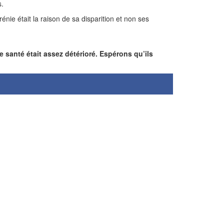
s.
rénie était la raison de sa disparition et non ses
e santé était assez détérioré. Espérons qu’ils