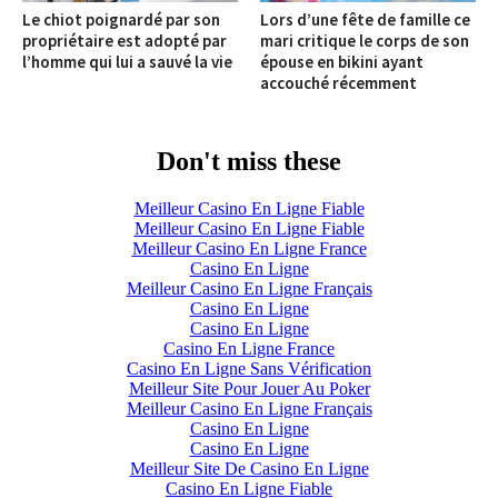
Le chiot poignardé par son
Lors d’une fête de famille ce
propriétaire est adopté par
mari critique le corps de son
l’homme qui lui a sauvé la vie
épouse en bikini ayant
accouché récemment
Don't miss these
Meilleur Casino En Ligne Fiable
Meilleur Casino En Ligne Fiable
Meilleur Casino En Ligne France
Casino En Ligne
Meilleur Casino En Ligne Français
Casino En Ligne
Casino En Ligne
Casino En Ligne France
Casino En Ligne Sans Vérification
Meilleur Site Pour Jouer Au Poker
Meilleur Casino En Ligne Français
Casino En Ligne
Casino En Ligne
Meilleur Site De Casino En Ligne
Casino En Ligne Fiable