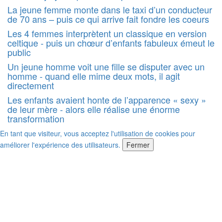
La jeune femme monte dans le taxi d’un conducteur
de 70 ans – puis ce qui arrive fait fondre les coeurs
Les 4 femmes interprètent un classique en version
celtique - puis un chœur d’enfants fabuleux émeut le
public
Un jeune homme voit une fille se disputer avec un
homme - quand elle mime deux mots, il agit
directement
Les enfants avaient honte de l’apparence « sexy »
de leur mère - alors elle réalise une énorme
transformation
En tant que visiteur, vous acceptez l'utilisation de cookies pour
améliorer l'expérience des utilisateurs.
Fermer