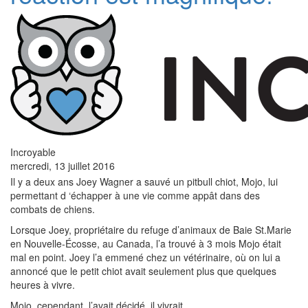
Incroyable
mercredi, 13 juillet 2016
Il y a deux ans Joey Wagner a sauvé un pitbull chiot, Mojo, lui
permettant d ‘échapper à une vie comme appât dans des
combats de chiens.
Lorsque Joey, propriétaire du refuge d’animaux de Baie St.Marie
en Nouvelle-Écosse, au Canada, l’a trouvé à 3 mois Mojo était
mal en point. Joey l’a emmené chez un vétérinaire, où on lui a
annoncé que le petit chiot avait seulement plus que quelques
heures à vivre.
Mojo, cependant, l’avait décidé, il vivrait.