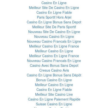
Casino En Ligne
Meilleur Site De Casino En Ligne
Casino En Ligne Fiable
Paris Sportif Hors Arjel
Casino En Ligne Bonus Sans Depot
Meilleur Site De Paris Sportif
Nouveau Site De Casino En Ligne
Nouveau Casino En Ligne
Nouveau Casino Francais En Ligne
Meilleur Casino En Ligne France
Meilleur Casino En Ligne
Meilleur Casino En Ligne France
Nouveau Casino Francais En Ligne
Casino Avec Bonus Sans Depot
Cresus Casino Avis
Casino En Ligne Bonus Sans Dépôt
Bonus Casino En Ligne
Meilleur Casino En Ligne
Casino En Ligne Fiable
Meilleur Site Casino Live
Casino En Ligne Paiement Rapide
Suisse Casino En Ligne