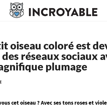
o En Ligne France
Meilleur Casino En Ligne France
Casino En L
it oiseau coloré est d
r des réseaux sociaux 
agnifique plumage
ous cet oiseau ? Avec ses tons roses et viole