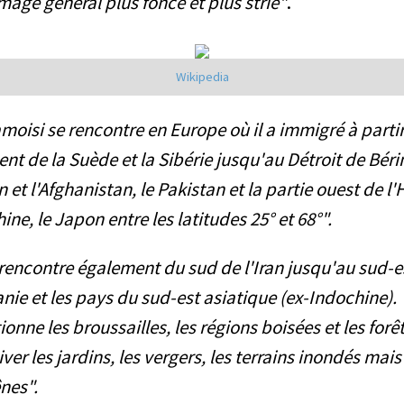
age général plus foncé et plus strié"
.
Wikipedia
moisi se rencontre en Europe où il a immigré à partir d
nt de la Suède et la Sibérie jusqu'au Détroit de Béri
an et l'Afghanistan, le Pakistan et la partie ouest de l
hine, le Japon entre les latitudes 25° et 68°".
e rencontre également du sud de l'Iran jusqu'au sud-e
anie et les pays du sud-est asiatique (ex-Indochine).
ctionne les broussailles, les régions boisées et les for
hiver les jardins, les vergers, les terrains inondés mais
nes".