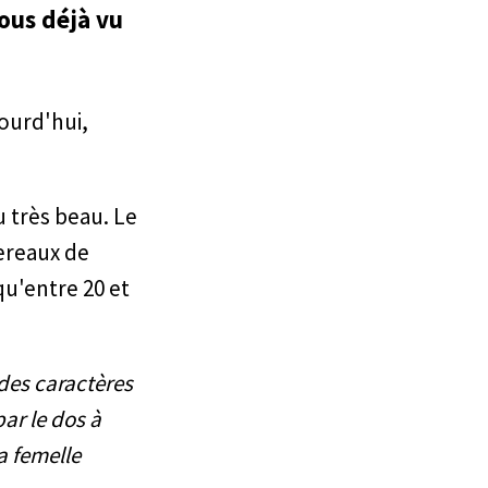
vous déjà vu
jourd'hui,
u très beau. Le
sereaux de
qu'entre 20 et
 des caractères
par le dos à
a femelle