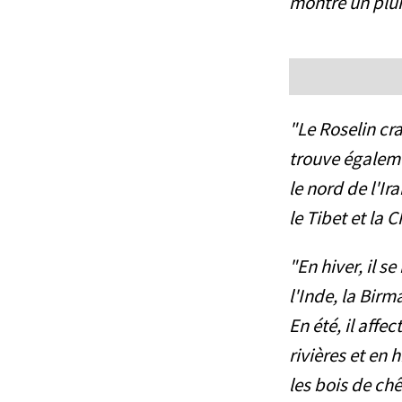
montre un plum
"Le Roselin cra
trouve égaleme
le nord de l'Ir
le Tibet et la C
"En hiver, il s
l'Inde, la Birm
En été, il affe
rivières et en 
les bois de chê