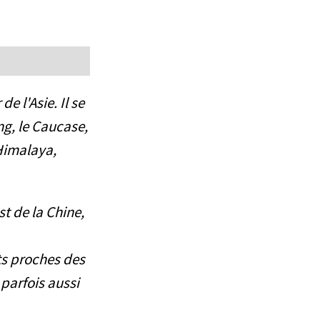
e l'Asie. Il se
ng, le Caucase,
'Himalaya,
st de la Chine,
êts proches des
 parfois aussi