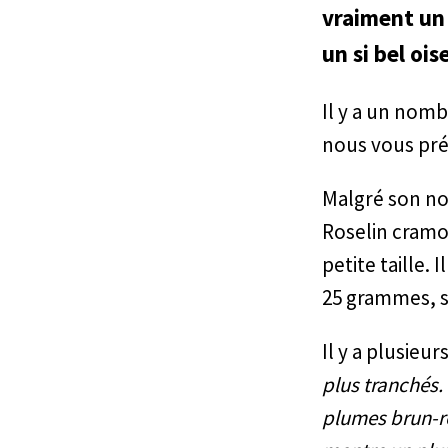
vraiment un 
un si bel ois
Il y a un nomb
nous vous pré
Malgré son nom
Roselin cramoi
petite taille.
25 grammes, 
Il y a plusieu
plus tranchés.
plumes brun-ro