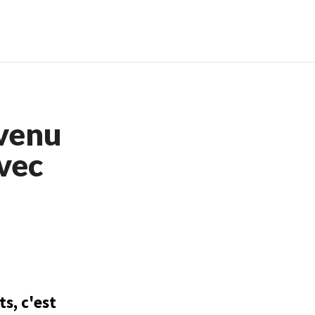
igne
Meilleur Casino En Ligne
evenu
avec
ts, c'est