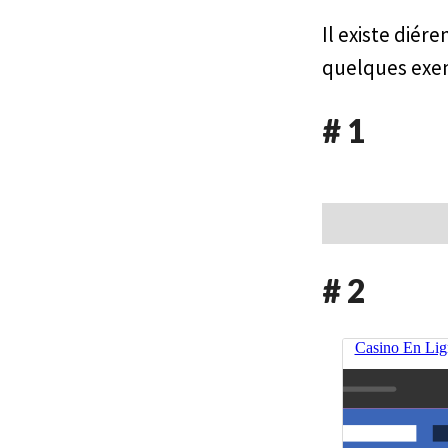
Il existe diffé
quelques exe
# 1
# 2