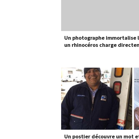
Un photographe immortalise l
un rhinocéros charge directem
Un postier découvre un mot et