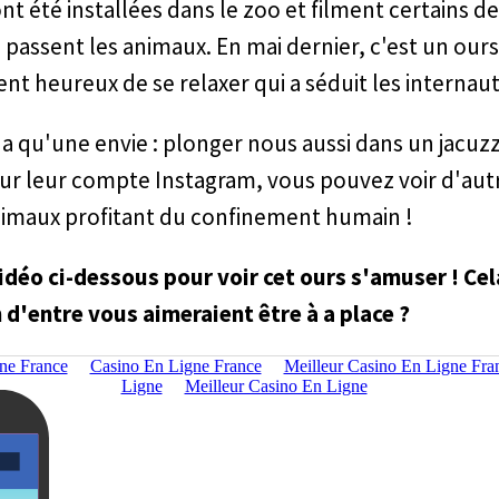
nt été installées dans le zoo et filment certains 
passent les animaux. En mai dernier, c'est un ours
nt heureux de se relaxer qui a séduit les internau
on a qu'une envie : plonger nous aussi dans un jacuz
ur leur compte Instagram, vous pouvez voir d'autr
imaux profitant du confinement humain !
idéo ci-dessous pour voir cet ours s'amuser ! Cela
 d'entre vous aimeraient être à a place ?