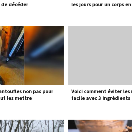
t de décéder
les jours pour un corps e
antoufles non pas pour
Voici comment éviter les
eut les mettre
facile avec 3 ingrédients