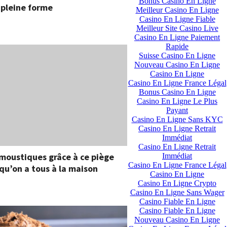
Bonus Casino En Ligne
n pleine forme
Meilleur Casino En Ligne
Casino En Ligne Fiable
Meilleur Site Casino Live
Casino En Ligne Paiement
Rapide
Suisse Casino En Ligne
Nouveau Casino En Ligne
Casino En Ligne
Casino En Ligne France Légal
Bonus Casino En Ligne
Casino En Ligne Le Plus
Payant
Casino En Ligne Sans KYC
Casino En Ligne Retrait
Immédiat
Casino En Ligne Retrait
 moustiques grâce à ce piège
Immédiat
Casino En Ligne France Légal
 qu’on a tous à la maison
Casino En Ligne
Casino En Ligne Crypto
Casino En Ligne Sans Wager
Casino Fiable En Ligne
Casino Fiable En Ligne
Nouveau Casino En Ligne