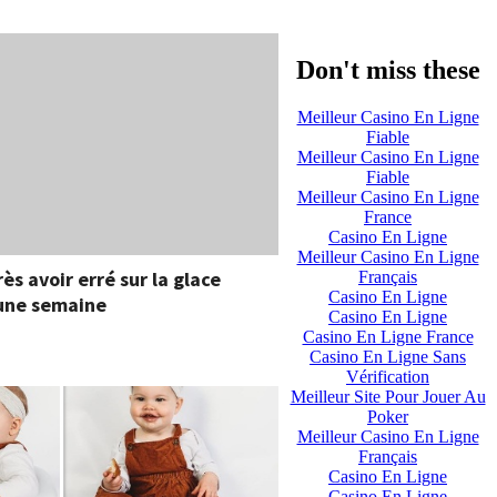
Don't miss these
Meilleur Casino En Ligne
Fiable
Meilleur Casino En Ligne
Fiable
Meilleur Casino En Ligne
France
Casino En Ligne
Meilleur Casino En Ligne
ès avoir erré sur la glace
Français
Casino En Ligne
'une semaine
Casino En Ligne
Casino En Ligne France
Casino En Ligne Sans
Vérification
Meilleur Site Pour Jouer Au
Poker
Meilleur Casino En Ligne
Français
Casino En Ligne
Casino En Ligne