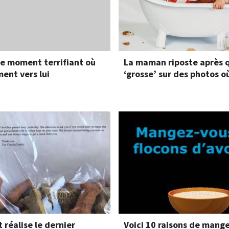
e moment terrifiant où
La maman riposte après qu
ent vers lui
‘grosse’ sur des photos o
 réalise le dernier
Voici 10 raisons de mange