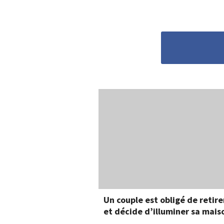
Un couple est obligé de retire
et décide d’illuminer sa maiso