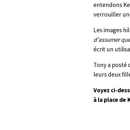
entendons Kell
verrouiller un
Les images hi
d'assumer que 
écrit un utilis
Tony a posté 
leurs deux fil
Voyez ci-dess
à la place de 