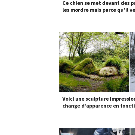
Ce chien se met devant des p
les mordre mais parce qu’il v
Voici une sculpture impressio
change d’apparence en foncti