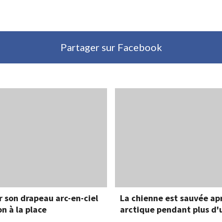
Partager sur Facebook
r son drapeau arc-en-ciel
La chienne est sauvée apr
n à la place
arctique pendant plus d