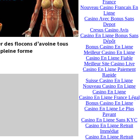
France
Nouveau Casino Francais En
Ligne
Casino Avec Bonus Sans
Depot
Cresus Casino Avis
Casino En Ligne Bonus Sans
Dépôt
r des flocons d’avoine tous
Bonus Casino En Ligne
n pleine forme
Meilleur Casino En Ligne
Casino En Ligne Fiable
Meilleur Site Casino Live
Casino En Ligne Paiement
Rapide
Suisse Casino En Ligne
Nouveau Casino En Ligne
Casino En Ligne
Casino En Ligne France Légal
Bonus Casino En Ligne
Casino En Ligne Le Plus
Payant
Casino En Ligne Sans KYC
Casino En Ligne Retrait
Immédiat
Casino En Ligne Retrait