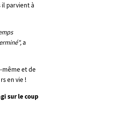
il parvient à
 temps
erminé",
a
ui-même et de
rs en vie !
gi sur le coup