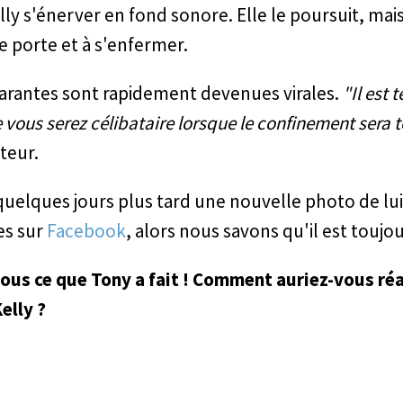
y s'énerver en fond sonore. Elle le poursuit, mais 
e porte et à s'enfermer.
larantes sont rapidement devenues virales.
"Il est
vous serez célibataire lorsque le confinement sera t
ateur.
quelques jours plus tard une nouvelle photo de l
les sur
Facebook
, alors nous savons qu'il est toujou
ous ce que Tony a fait ! Comment auriez-vous réa
Kelly ?