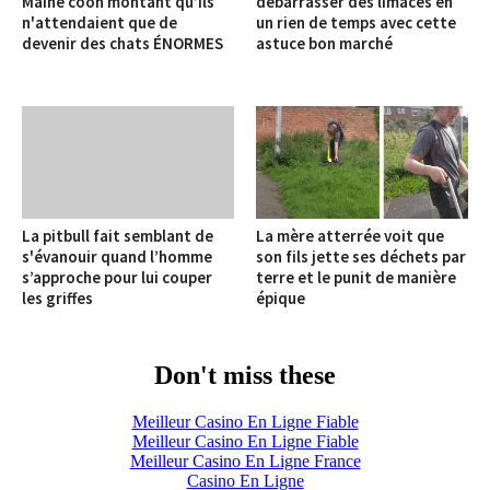
Maine coon montant qu’ils
débarrasser des limaces en
n'attendaient que de
un rien de temps avec cette
devenir des chats ÉNORMES
astuce bon marché
La pitbull fait semblant de
La mère atterrée voit que
s'évanouir quand l’homme
son fils jette ses déchets par
s’approche pour lui couper
terre et le punit de manière
les griffes
épique
Don't miss these
Meilleur Casino En Ligne Fiable
Meilleur Casino En Ligne Fiable
Meilleur Casino En Ligne France
Casino En Ligne