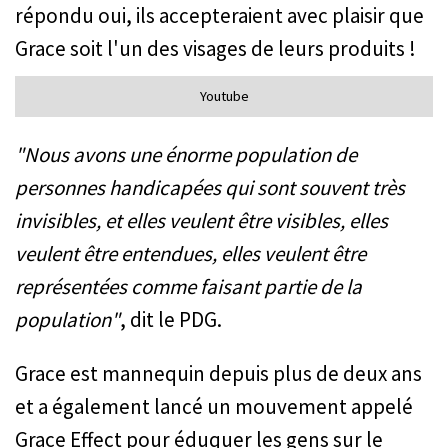
répondu oui, ils accepteraient avec plaisir que
Grace soit l'un des visages de leurs produits !
Youtube
"Nous avons une énorme population de
personnes handicapées qui sont souvent très
invisibles, et elles veulent être visibles, elles
veulent être entendues, elles veulent être
représentées comme faisant partie de la
population"
, dit le PDG.
Grace est mannequin depuis plus de deux ans
et a également lancé un mouvement appelé
Grace Effect pour éduquer les gens sur le