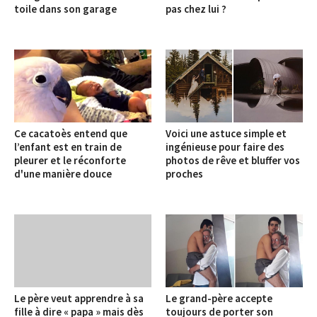
toile dans son garage
pas chez lui ?
Ce cacatoès entend que
Voici une astuce simple et
l’enfant est en train de
ingénieuse pour faire des
pleurer et le réconforte
photos de rêve et bluffer vos
d'une manière douce
proches
Le père veut apprendre à sa
Le grand-père accepte
fille à dire « papa » mais dès
toujours de porter son