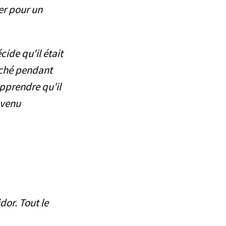
er pour un
ide qu'il était
erché pendant
pprendre qu'il
nvenu
dor. Tout le