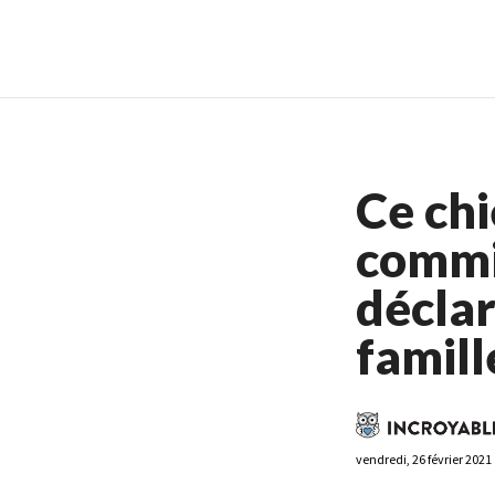
Casino En Ligne France
Casin
Ce chi
commi
déclar
famill
vendredi, 26 février 2021