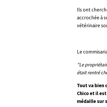
Ils ont cherch
accrochée à s
vétérinaire son
Le commisaria
"Le propriétair
était rentré ch
Tout va bien 
Chico et il es
médaille sur s