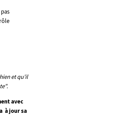
t pas
rôle
ien et qu’il
te".
ment avec
a à jour sa