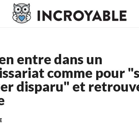
o En Ligne France
Meilleur Casino En Ligne France
Casino En L
en entre dans un
ssariat comme pour "
er disparu" et retrouv
e