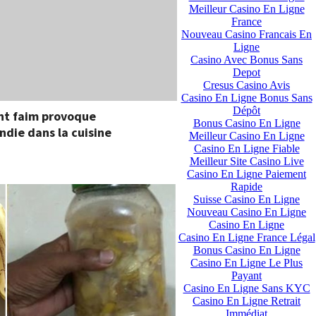
Meilleur Casino En Ligne
France
Nouveau Casino Francais En
Ligne
Casino Avec Bonus Sans
Depot
Cresus Casino Avis
Casino En Ligne Bonus Sans
Dépôt
nt faim provoque
Bonus Casino En Ligne
ndie dans la cuisine
Meilleur Casino En Ligne
Casino En Ligne Fiable
Meilleur Site Casino Live
Casino En Ligne Paiement
Rapide
Suisse Casino En Ligne
Nouveau Casino En Ligne
Casino En Ligne
Casino En Ligne France Légal
Bonus Casino En Ligne
Casino En Ligne Le Plus
Payant
Casino En Ligne Sans KYC
Casino En Ligne Retrait
Immédiat