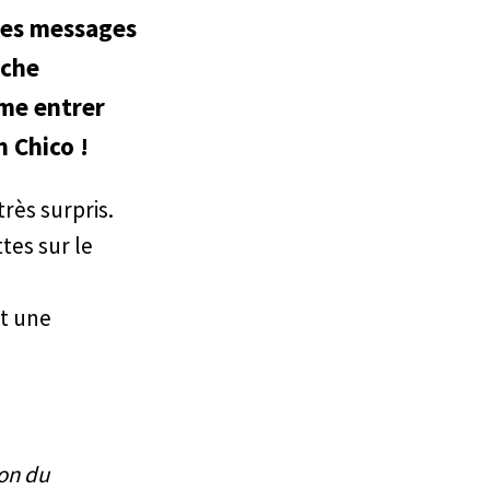
 des messages
rche
ême entrer
n Chico !
rès surpris.
tes sur le
t une
ion du