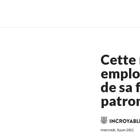
Casino En Ligne France
Casin
Cette
emploi
de sa 
patron
mercredi, 9 juin 2021