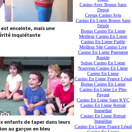
Casino Avec Bonus Sans
Depot
Cresus Casino Avis
Casino En Ligne Bonus Sans
Dépôt
est enceinte, mais une
Bonus Casino En Ligne
érité inquiétante
Meilleur Casino En Ligne
Casino En Ligne Fiable
Meilleur Site Casino Live
Casino En Ligne Paiement
Rapide
Suisse Casino En Ligne
Nouveau Casino En Ligne
Casino En Ligne
Casino En Ligne France Légal
Bonus Casino En Ligne
Casino En Ligne Le Plus
Payant
Casino En Ligne Sans KYC
Casino En Ligne Retrait
Immédiat
Casino En Ligne Retrait
 enfants de taper dans leurs
Immédiat
Casino En Ligne France Légal
tion au garçon en bleu
Casino En Ligne