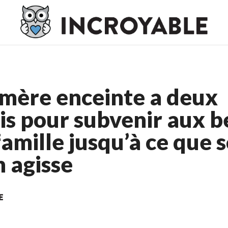
o En Ligne France
Meilleur Casino En Ligne France
Casino En L
 mère enceinte a deux
s pour subvenir aux b
famille jusqu’à ce que 
 agisse