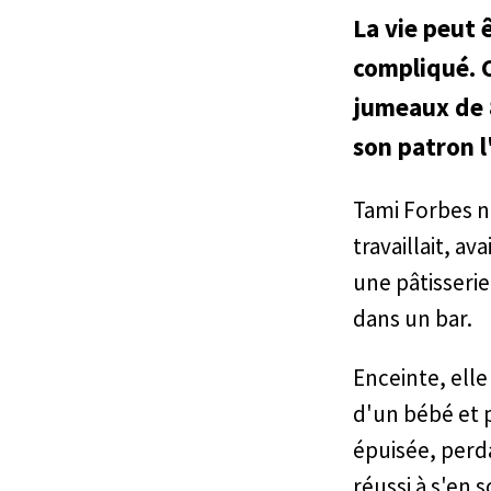
La vie peut ê
compliqué. 
jumeaux de 8
son patron l
Tami Forbes n'
travaillait, av
une pâtisseri
dans un bar.
Enceinte, elle
d'un bébé et p
épuisée, perda
réussi à s'en 