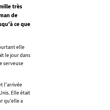
mille très
aman de
usqu'à ce que
ourtant elle
ait le jour dans
me serveuse
t l'arrivée
is. Elle était
r qu'elle a