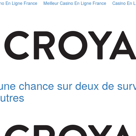
no En Ligne France
Meilleur Casino En Ligne France
Casino En L
Skip
to
content
 une chance sur deux de surv
utres