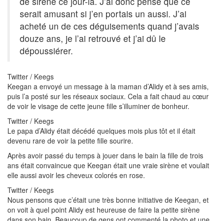
de sirène ce jour-là. J’ai donc pensé que ce
serait amusant si j’en portais un aussi. J’ai
acheté un de ces déguisements quand j’avais
douze ans, je l’ai retrouvé et j’ai dû le
dépoussiérer.
Twitter / Keegs
Keegan a envoyé un message à la maman d’Alidy et à ses amis,
puis l’a posté sur les réseaux sociaux. Cela a fait chaud au cœur
de voir le visage de cette jeune fille s’illuminer de bonheur.
Twitter / Keegs
Le papa d’Alidy était décédé quelques mois plus tôt et il était
devenu rare de voir la petite fille sourire.
Après avoir passé du temps à jouer dans le bain la fille de trois
ans était convaincue que Keegan était une vraie sirène et voulait
elle aussi avoir les cheveux colorés en rose.
Twitter / Keegs
Nous pensons que c’était une très bonne initiative de Keegan, et
on voit à quel point Alidy est heureuse de faire la petite sirène
dans son bain. Beaucoup de gens ont commenté la photo et une