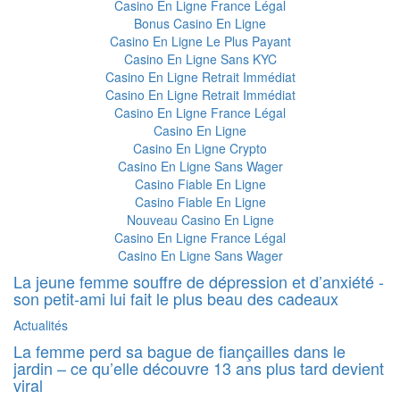
Casino En Ligne France Légal
Bonus Casino En Ligne
Casino En Ligne Le Plus Payant
Casino En Ligne Sans KYC
Casino En Ligne Retrait Immédiat
Casino En Ligne Retrait Immédiat
Casino En Ligne France Légal
Casino En Ligne
Casino En Ligne Crypto
Casino En Ligne Sans Wager
Casino Fiable En Ligne
Casino Fiable En Ligne
Nouveau Casino En Ligne
Casino En Ligne France Légal
Casino En Ligne Sans Wager
La jeune femme souffre de dépression et d’anxiété -
son petit-ami lui fait le plus beau des cadeaux
Actualités
La femme perd sa bague de fiançailles dans le
jardin – ce qu’elle découvre 13 ans plus tard devient
viral