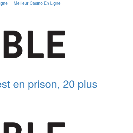
igne
Meilleur Casino En Ligne
est en prison, 20 plus