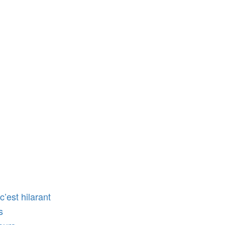
’est hilarant
s