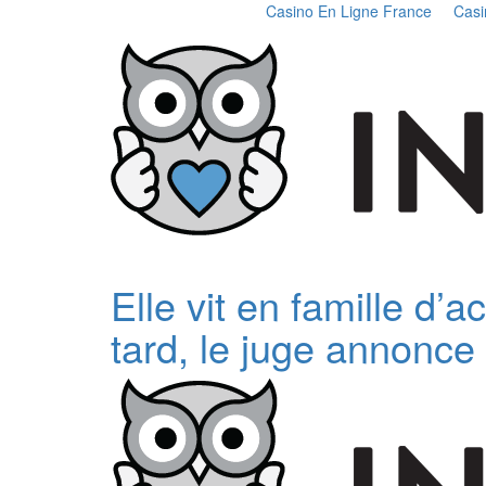
Casino En Ligne France
Casi
Elle vit en famille d’
tard, le juge annonce 