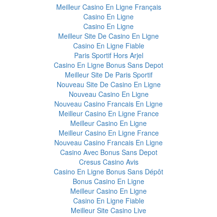
Meilleur Casino En Ligne Français
Casino En Ligne
Casino En Ligne
Meilleur Site De Casino En Ligne
Casino En Ligne Fiable
Paris Sportif Hors Arjel
Casino En Ligne Bonus Sans Depot
Meilleur Site De Paris Sportif
Nouveau Site De Casino En Ligne
Nouveau Casino En Ligne
Nouveau Casino Francais En Ligne
Meilleur Casino En Ligne France
Meilleur Casino En Ligne
Meilleur Casino En Ligne France
Nouveau Casino Francais En Ligne
Casino Avec Bonus Sans Depot
Cresus Casino Avis
Casino En Ligne Bonus Sans Dépôt
Bonus Casino En Ligne
Meilleur Casino En Ligne
Casino En Ligne Fiable
Meilleur Site Casino Live