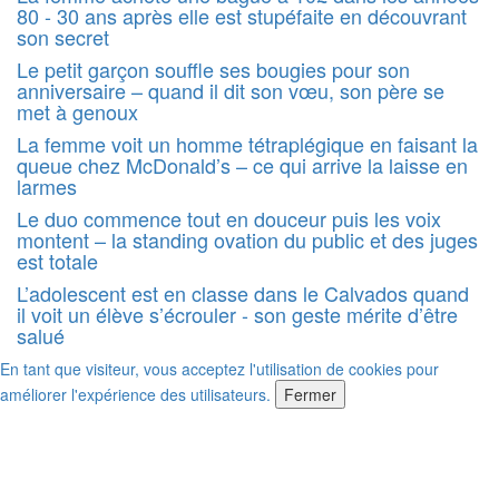
80 - 30 ans après elle est stupéfaite en découvrant
son secret
Le petit garçon souffle ses bougies pour son
anniversaire – quand il dit son vœu, son père se
met à genoux
La femme voit un homme tétraplégique en faisant la
queue chez McDonald’s – ce qui arrive la laisse en
larmes
Le duo commence tout en douceur puis les voix
montent – la standing ovation du public et des juges
est totale
L’adolescent est en classe dans le Calvados quand
il voit un élève s’écrouler - son geste mérite d’être
salué
En tant que visiteur, vous acceptez l'utilisation de cookies pour
améliorer l'expérience des utilisateurs.
Fermer