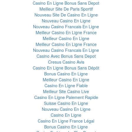
Casino En Ligne Bonus Sans Depot
Meilleur Site De Paris Sportif
Nouveau Site De Casino En Ligne
Nouveau Casino En Ligne
Nouveau Casino Francais En Ligne
Meilleur Casino En Ligne France
Meilleur Casino En Ligne
Meilleur Casino En Ligne France
Nouveau Casino Francais En Ligne
Casino Avec Bonus Sans Depot
Cresus Casino Avis
Casino En Ligne Bonus Sans Dépôt
Bonus Casino En Ligne
Meilleur Casino En Ligne
Casino En Ligne Fiable
Meilleur Site Casino Live
Casino En Ligne Paiement Rapide
Suisse Casino En Ligne
Nouveau Casino En Ligne
Casino En Ligne
Casino En Ligne France Légal
Bonus Casino En Ligne