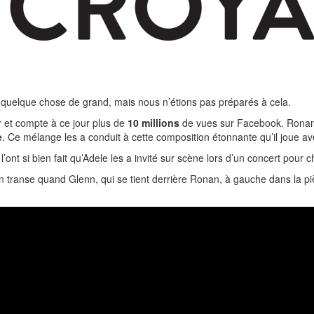
quelque chose de grand, mais nous n’étions pas préparés à cela.
 et compte à ce jour plus de
10 millions
de vues sur Facebook. Ronan S
e
. Ce mélange les a conduit à cette composition étonnante qu’il joue a
l’ont si bien fait qu’Adele les a invité sur scène lors d’un concert pour c
ranse quand Glenn, qui se tient derrière Ronan, à gauche dans la pi