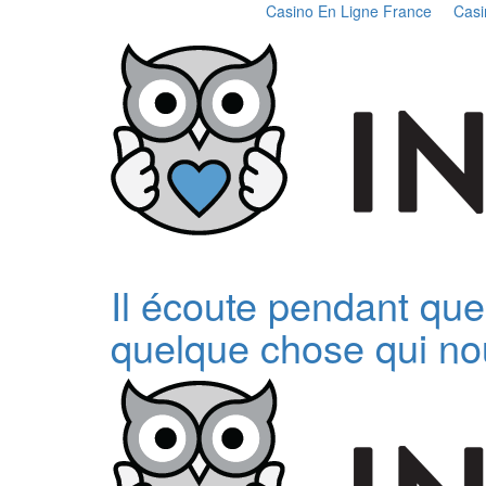
Casino En Ligne France
Casi
Il écoute pendant que 
quelque chose qui nou