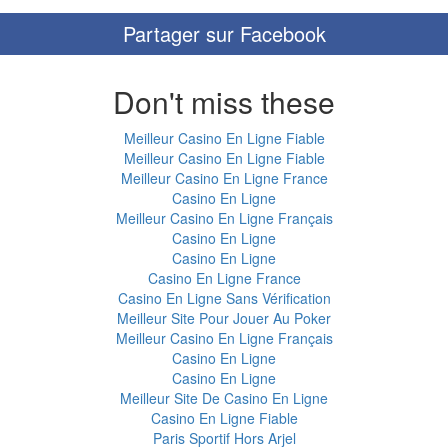
Partager sur Facebook
Don't miss these
Meilleur Casino En Ligne Fiable
Meilleur Casino En Ligne Fiable
Meilleur Casino En Ligne France
Casino En Ligne
Meilleur Casino En Ligne Français
Casino En Ligne
Casino En Ligne
Casino En Ligne France
Casino En Ligne Sans Vérification
Meilleur Site Pour Jouer Au Poker
Meilleur Casino En Ligne Français
Casino En Ligne
Casino En Ligne
Meilleur Site De Casino En Ligne
Casino En Ligne Fiable
Paris Sportif Hors Arjel