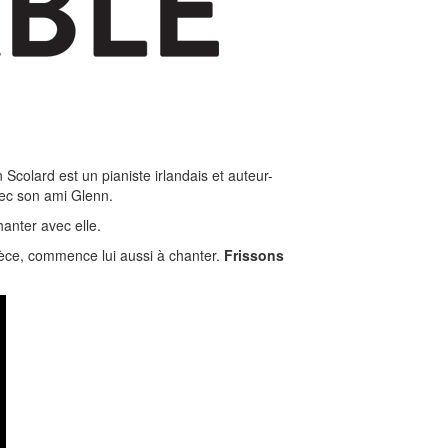
colard est un pianiste irlandais et auteur-
vec son ami Glenn.
hanter avec elle.
èce, commence lui aussi à chanter.
Frissons