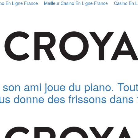
no En Ligne France
Meilleur Casino En Ligne France
Casino En L
Skip
to
content
son ami joue du piano. Tout à
s donne des frissons dans t