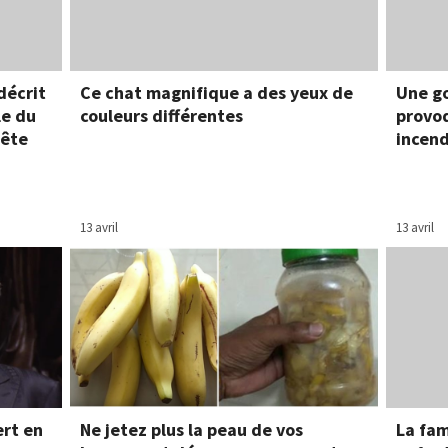
décrit
Ce chat magnifique a des yeux de
Une go
le du
couleurs différentes
provo
nête
incend
13 avril
13 avril
ert en
Ne jetez plus la peau de vos
La fam