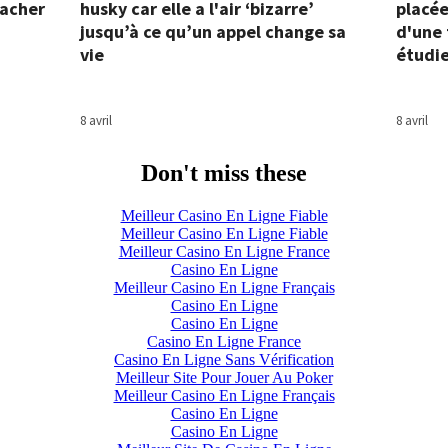
cacher
husky car elle a l'air ‘bizarre’
placée
jusqu’à ce qu’un appel change sa
d'une 
vie
étudi
8 avril
8 avril
Don't miss these
Meilleur Casino En Ligne Fiable
Meilleur Casino En Ligne Fiable
Meilleur Casino En Ligne France
Casino En Ligne
Meilleur Casino En Ligne Français
Casino En Ligne
Casino En Ligne
Casino En Ligne France
Casino En Ligne Sans Vérification
Meilleur Site Pour Jouer Au Poker
Meilleur Casino En Ligne Français
Casino En Ligne
Casino En Ligne