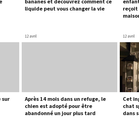
e
bananes et découvrez comment ce
enfant
liquide peut vous changer la vie
reçoit
maiso
12 avril
12 avril
 sur
Après 14 mois dans un refuge, le
Cet in
chien est adopté pour être
chat s
abandonné un jour plus tard
dans s