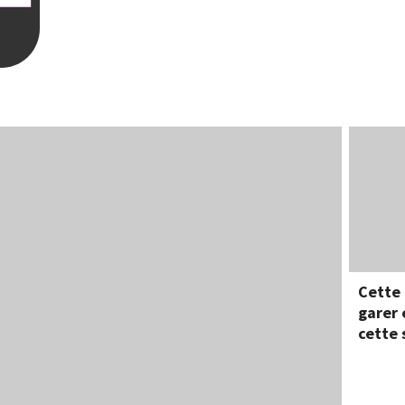
Cette 
garer 
cette 