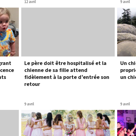
12 avril
9 avril
grant
Le père doit être hospitalisé et la
Un chi
ocence
chienne de sa fille attend
propri
nts
fidèlement à la porte d’entrée son
un chi
retour
9 avril
9 avril