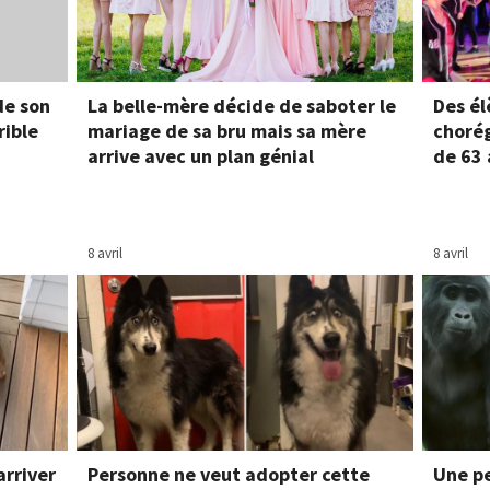
de son
La belle-mère décide de saboter le
Des él
rible
mariage de sa bru mais sa mère
chorég
arrive avec un plan génial
de 63 
8 avril
8 avril
arriver
Personne ne veut adopter cette
Une pe