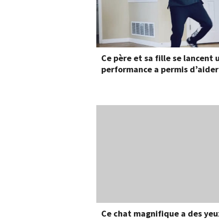
Ce père et sa fille se lancent 
performance a permis d’aider
Ce chat magnifique a des yeux