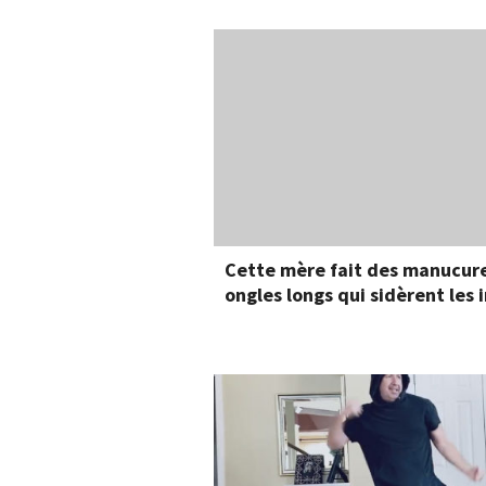
Cette mère fait des manucure
ongles longs qui sidèrent les