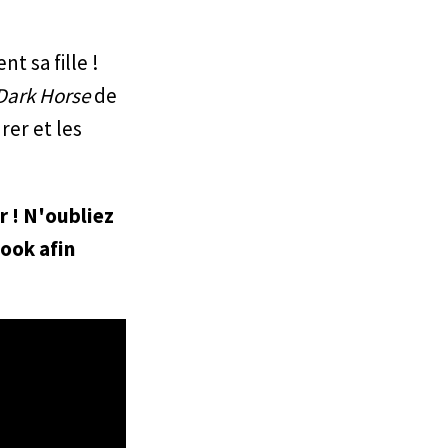
 sa fille !
Dark Horse
de
rer et les
r ! N'oubliez
ook afin