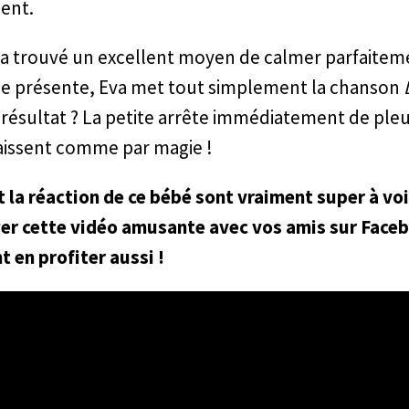
ent.
 trouvé un excellent moyen de calmer parfaitement
se présente, Eva met tout simplement la chanson
 résultat ? La petite arrête immédiatement de pleu
aissent comme par magie !
t la réaction de ce bébé sont vraiment super à voi
er cette vidéo amusante avec vos amis sur Faceb
t en profiter aussi !