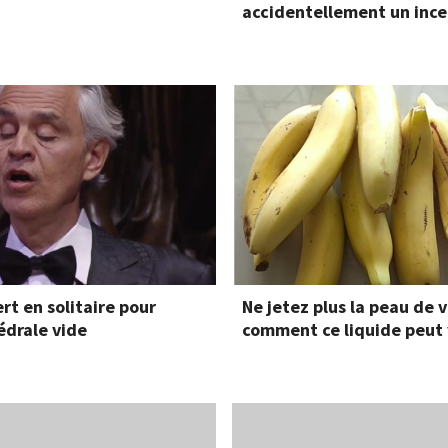
accidentellement un ince
rt en solitaire pour
Ne jetez plus la peau de
édrale vide
comment ce liquide peut 