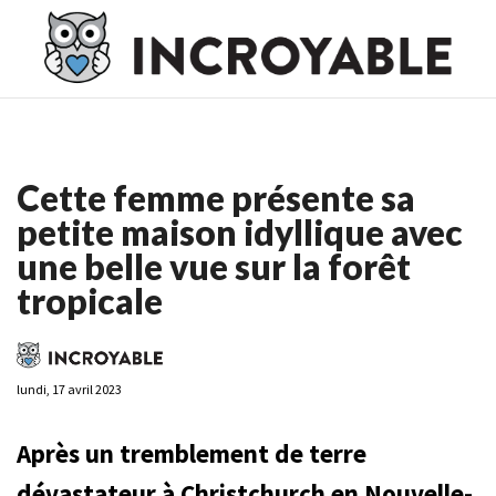
Casino En Ligne France
Casino En Ligne France
Meilleur
Casino En Ligne France
Casino En Ligne
Meilleur Casino En
Ligne
Cette femme présente sa
petite maison idyllique avec
une belle vue sur la forêt
tropicale
lundi, 17 avril 2023
Après un tremblement de terre
dévastateur à Christchurch en Nouvelle-