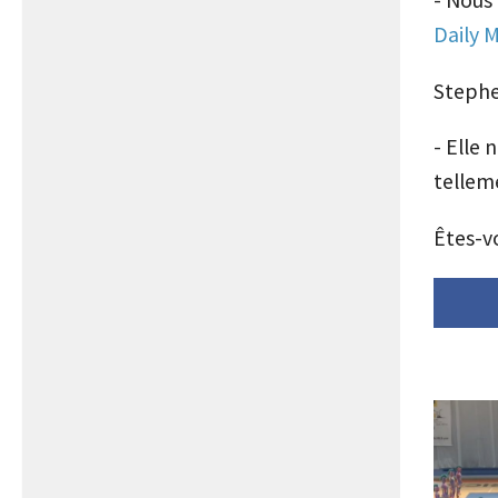
Daily M
Stephen
- Elle 
tellem
Êtes-v