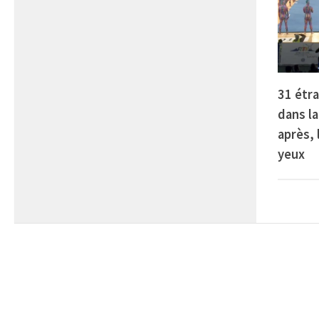
31 étr
dans la
après, 
yeux