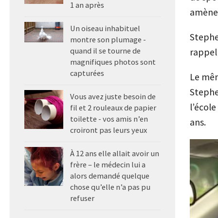
1 an après
amènera
Un oiseau inhabituel
Stephen
montre son plumage -
quand il se tourne de
rappell
magnifiques photos sont
capturées
Le même
Stephen
Vous avez juste besoin de
l’écol
fil et 2 rouleaux de papier
toilette - vos amis n’en
ans.
croiront pas leurs yeux
À 12 ans elle allait avoir un
frère – le médecin lui a
alors demandé quelque
chose qu’elle n’a pas pu
refuser