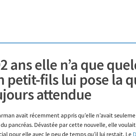
92 ans elle n’a que que
 petit-fils lui pose la 
ujours attendue
Jarman avait récemment appris qu’elle n’avait seuleme
 du pancréas. Dévastée par cette nouvelle, elle voulai
ial pour elle avec le peu de temps qu’il lui restait. Le
D