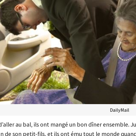
DailyMail
d’aller au bal, ils ont mangé un bon dîner ensemble. J
n de son petit-fils, et ils ont ému tout le monde quand 