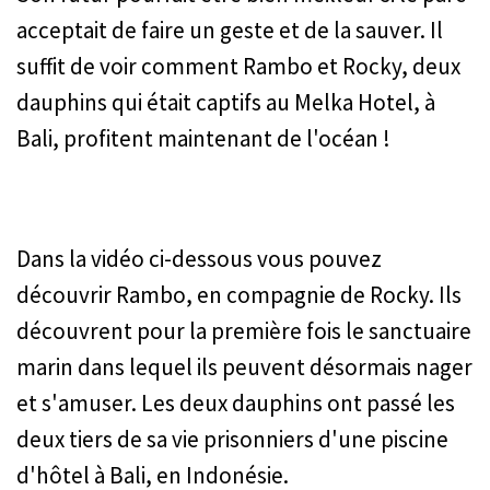
acceptait de faire un geste et de la sauver. Il
suffit de voir comment Rambo et Rocky, deux
dauphins qui était captifs au Melka Hotel, à
Bali, profitent maintenant de l'océan !
Dans la vidéo ci-dessous vous pouvez
découvrir Rambo, en compagnie de Rocky. Ils
découvrent pour la première fois le sanctuaire
marin dans lequel ils peuvent désormais nager
et s'amuser. Les deux dauphins ont passé les
deux tiers de sa vie prisonniers d'une piscine
d'hôtel à Bali, en Indonésie.