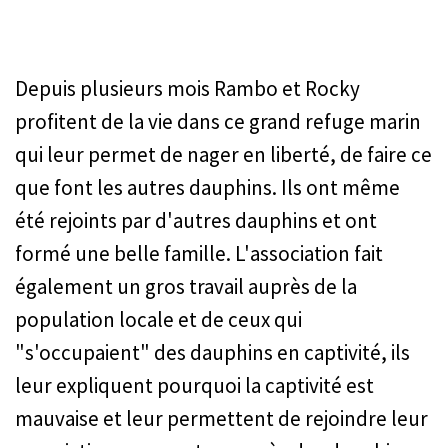
Depuis plusieurs mois Rambo et Rocky
profitent de la vie dans ce grand refuge marin
qui leur permet de nager en liberté, de faire ce
que font les autres dauphins. Ils ont même
été rejoints par d'autres dauphins et ont
formé une belle famille. L'association fait
également un gros travail auprès de la
population locale et de ceux qui
"s'occupaient" des dauphins en captivité, ils
leur expliquent pourquoi la captivité est
mauvaise et leur permettent de rejoindre leur