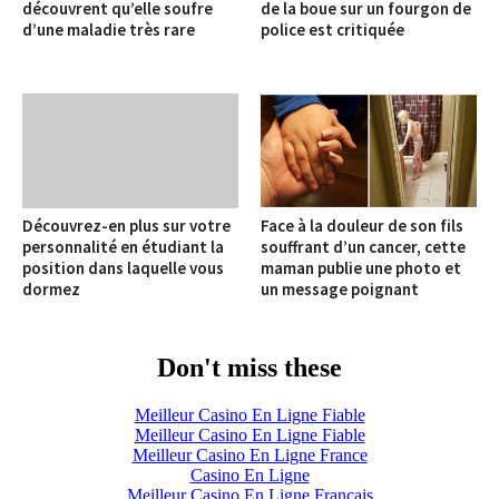
découvrent qu’elle soufre
de la boue sur un fourgon de
d’une maladie très rare
police est critiquée
Découvrez-en plus sur votre
Face à la douleur de son fils
personnalité en étudiant la
souffrant d’un cancer, cette
position dans laquelle vous
maman publie une photo et
dormez
un message poignant
Don't miss these
Meilleur Casino En Ligne Fiable
Meilleur Casino En Ligne Fiable
Meilleur Casino En Ligne France
Casino En Ligne
Meilleur Casino En Ligne Français