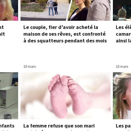
nt
Le couple, fier d’avoir acheté la
Les él
ait
maison de ses rêves, est confronté
camara
à des squatteurs pendant des mois
ainsi 
10 mars
10 mars
nfants
La femme refuse que son mari
Les pa