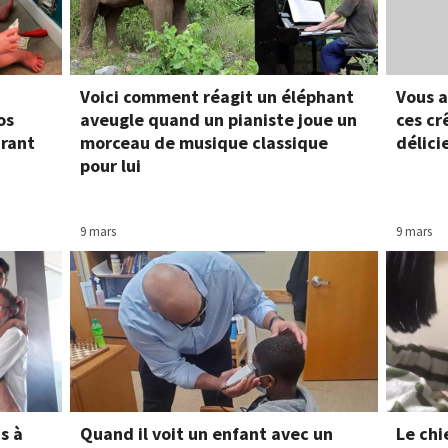
Voici comment réagit un éléphant
Vous a
os
aveugle quand un pianiste joue un
ces cr
urant
morceau de musique classique
délic
pour lui
9 mars
9 mars
s à
Quand il voit un enfant avec un
Le chi