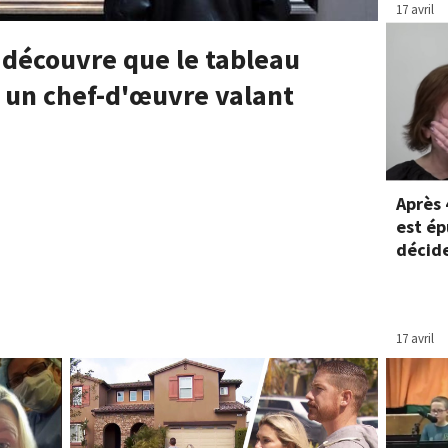
17 avril
 découvre que le tableau
t un chef-d'œuvre valant
Après 
est ép
décide
17 avril