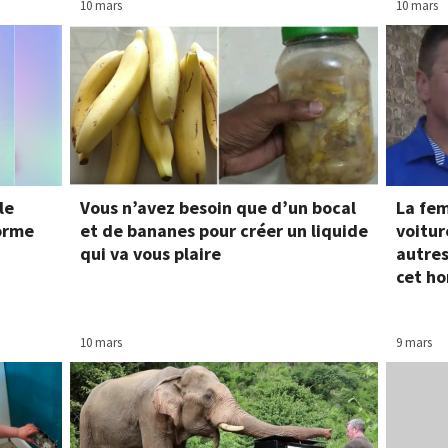
10 mars
10 mars
le
Vous n’avez besoin que d’un bocal
La fem
forme
et de bananes pour créer un liquide
voitur
qui va vous plaire
autres
cet h
10 mars
9 mars