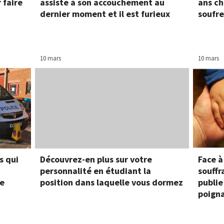
 faire
assiste à son accouchement au
ans ch
dernier moment et il est furieux
soufre
10 mars
10 mars
s qui
Découvrez-en plus sur votre
Face à
personnalité en étudiant la
souffr
ée
position dans laquelle vous dormez
publie
poign