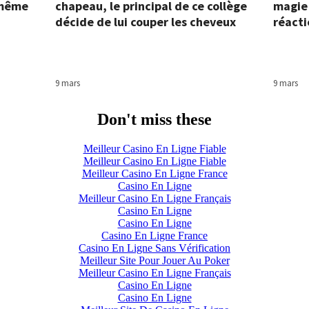
, même
chapeau, le principal de ce collège
magie 
décide de lui couper les cheveux
réacti
9 mars
9 mars
Don't miss these
Meilleur Casino En Ligne Fiable
Meilleur Casino En Ligne Fiable
Meilleur Casino En Ligne France
Casino En Ligne
Meilleur Casino En Ligne Français
Casino En Ligne
Casino En Ligne
Casino En Ligne France
Casino En Ligne Sans Vérification
Meilleur Site Pour Jouer Au Poker
Meilleur Casino En Ligne Français
Casino En Ligne
Casino En Ligne