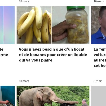
10 mars
10 mars
le
Vous n’avez besoin que d’un bocal
La fem
forme
et de bananes pour créer un liquide
voitur
qui va vous plaire
autres
cet h
10 mars
9 mars