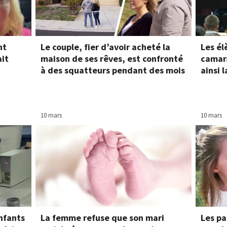
nt
Le couple, fier d’avoir acheté la
Les él
ait
maison de ses rêves, est confronté
camara
à des squatteurs pendant des mois
ainsi 
10 mars
10 mars
nfants
La femme refuse que son mari
Les pa