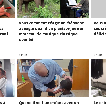
Voici comment réagit un éléphant
Vous a
os
aveugle quand un pianiste joue un
ces cr
urant
morceau de musique classique
délic
pour lui
9 mars
9 mars
s à
Quand il voit un enfant avec un
Le chi