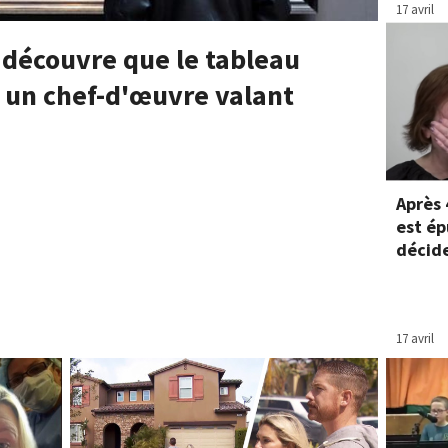
17 avril
 découvre que le tableau
t un chef-d'œuvre valant
Après 
est ép
décide
17 avril