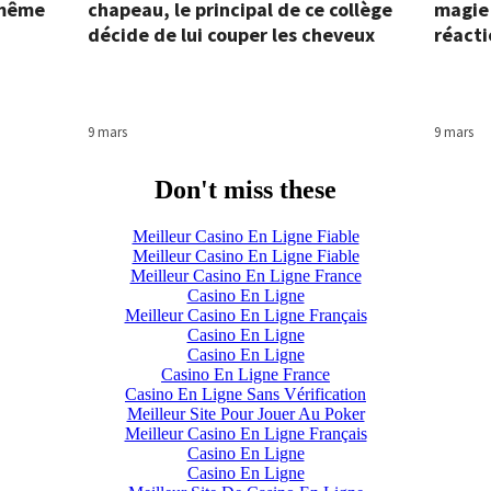
, même
chapeau, le principal de ce collège
magie 
décide de lui couper les cheveux
réacti
9 mars
9 mars
Don't miss these
Meilleur Casino En Ligne Fiable
Meilleur Casino En Ligne Fiable
Meilleur Casino En Ligne France
Casino En Ligne
Meilleur Casino En Ligne Français
Casino En Ligne
Casino En Ligne
Casino En Ligne France
Casino En Ligne Sans Vérification
Meilleur Site Pour Jouer Au Poker
Meilleur Casino En Ligne Français
Casino En Ligne
Casino En Ligne