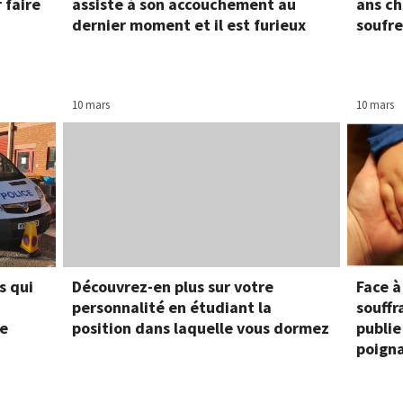
 faire
assiste à son accouchement au
ans ch
dernier moment et il est furieux
soufre
10 mars
10 mars
s qui
Découvrez-en plus sur votre
Face à
personnalité en étudiant la
souffr
ée
position dans laquelle vous dormez
publie
poign